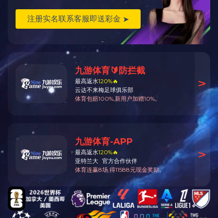
邮箱：
ahkebi@163.com
产品
金属
雷火体育·(中国)体育官方网站
精密
厂址：安徽省蚌埠市特步大道258号A2-2号
电阻
电话：0552-3199666
传真：0552-3199555
功率
邮箱：ahkebi@163.com
功率
其他
爱体育在线(中国)唯一官方网站
|
aty爱体育(中国)首页官方网站
|
乐动平