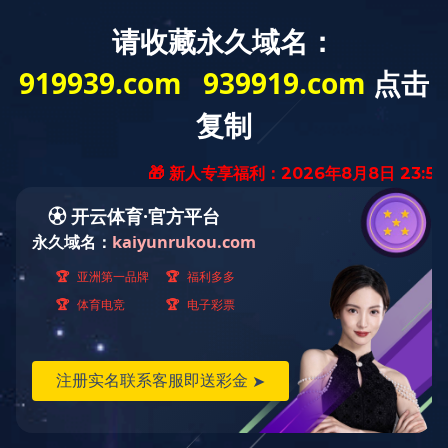
科
公司采用国外先进的生产技术
产品中心
产品中心
金属外壳（铝壳）绕线电阻
精密分流器（采样电阻器）