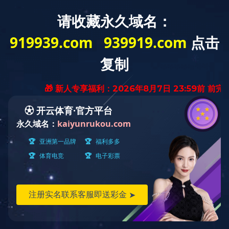
科
公司采用国外先进的生产技术
组织机构
公司简介
组织机构