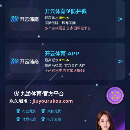
荣誉资质
公司风采
诚聘英才
联系我们
厂址：
安徽省蚌埠市特步大道258号
A2-2号
电话：
0552-3199666
传真：
0552-3199555
邮箱：
ahkebi@163.com